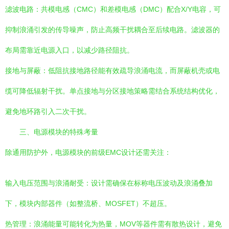
滤波电路：共模电感（CMC）和差模电感（DMC）配合X/Y电容，可
抑制浪涌引发的传导噪声，防止高频干扰耦合至后续电路。滤波器的
布局需靠近电源入口，以减少路径阻抗。
接地与屏蔽：低阻抗接地路径能有效疏导浪涌电流，而屏蔽机壳或电
缆可降低辐射干扰。单点接地与分区接地策略需结合系统结构优化，
避免地环路引入二次干扰。
三、电源模块的特殊考量
除通用防护外，电源模块的前级EMC设计还需关注：
输入电压范围与浪涌耐受：设计需确保在标称电压波动及浪涌叠加
下，模块内部器件（如整流桥、MOSFET）不超压。
热管理：浪涌能量可能转化为热量，MOV等器件需有散热设计，避免