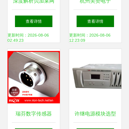
深度解析贝加莱网
杭州美赞电子
络模块3BP155.4
3W~5W微功率
查看详情
查看详情
从生产厂家到市场
DC/DC模块电源 工
更新时间：2026-08-06
更新时间：2026-08-06
02:49:23
12:23:09
价格
控仪器中的小功率
开关稳压解决方案
瑞芬数字传感器
许继电源模块选型